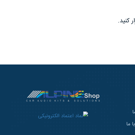
ا
 ما