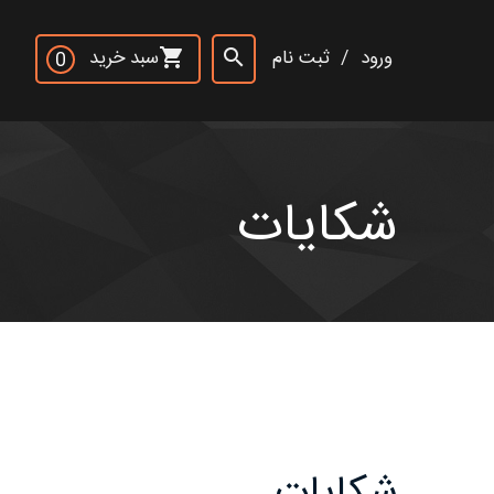
×
ورود
/
ثبت نام
سبد خرید
shopping_cart
search
0
جست و جو
rch
شکایات
شکایات