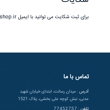
برای ثبت شکایت می توانید با ایمیل
shop.ir
تماس با ما
آدرس :
میدان رسالت، ابتدای خیابان شهید
مدنی، نبش کوچه علی بخشی، پلاک 1521
تلفن :
77452757