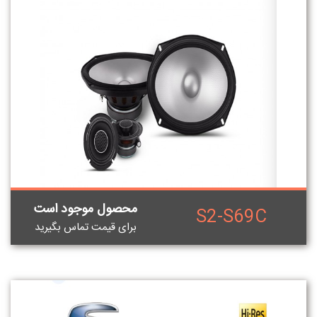
محصول موجود است
S2-S69C
برای قيمت تماس بگيريد