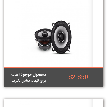
محصول موجود است
S2-S50
برای قيمت تماس بگيريد