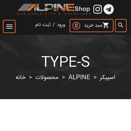
×
ورود
/
ثبت نام
سبد خرید
shopping_cart
search
0
Toggle
navigation
TYPE-S
جست و جو
search
اسپیکر
ALPINE
محصولات
خانه
>
>
>