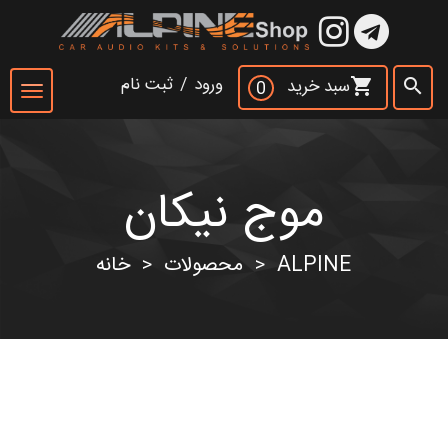
×
ورود
/
ثبت نام
سبد خرید
shopping_cart
search
0
Toggle
navigation
موج نیکان
جست و جو
search
ALPINE
محصولات
خانه
>
>