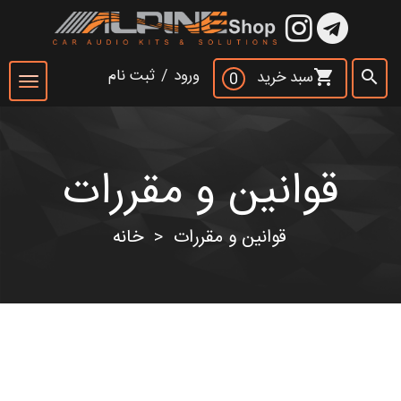
×
ورود
/
ثبت نام
سبد خرید
shopping_cart
search
0
Toggle
navigation
قوانین و مقررات
جست و جو
search
قوانین و مقررات
خانه
>