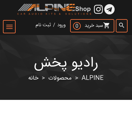
×
ورود
/
ثبت نام
سبد خرید
shopping_cart
search
0
Toggle
navigation
رادیو پخش
جست و جو
search
ALPINE
محصولات
خانه
>
>