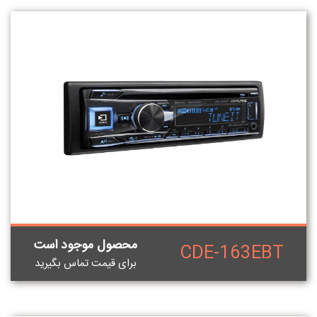
محصول موجود است
CDE-163EBT
برای قيمت تماس بگيريد