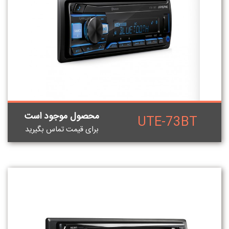
محصول موجود است
UTE-73BT
برای قيمت تماس بگيريد