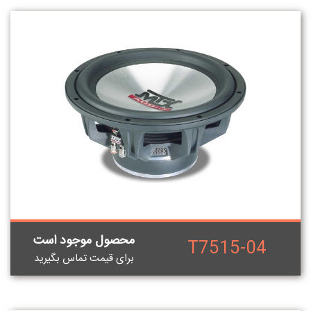
محصول موجود است
T7515-04
برای قيمت تماس بگيريد