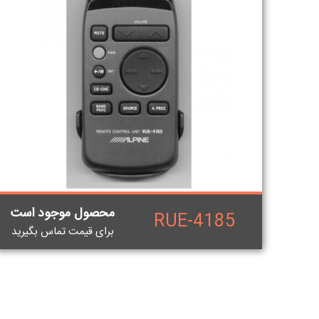
محصول موجود است
RUE-4185
برای قيمت تماس بگيريد