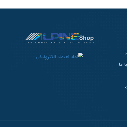
ا
 ما