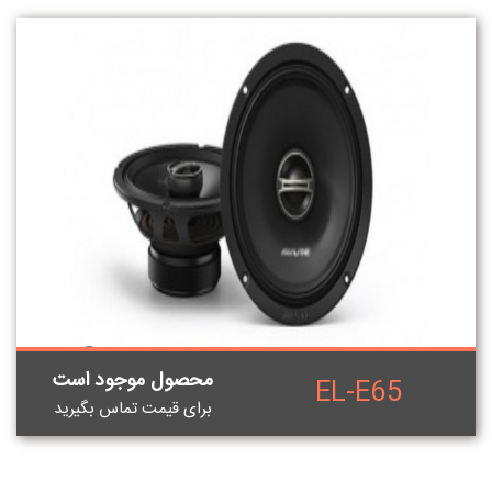
محصول موجود است
EL-E65
برای قيمت تماس بگيريد