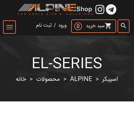
×
ورود
/
ثبت نام
سبد خرید
shopping_cart
search
0
Toggle
navigation
EL-SERIES
جست و جو
search
اسپیکر
ALPINE
محصولات
خانه
>
>
>