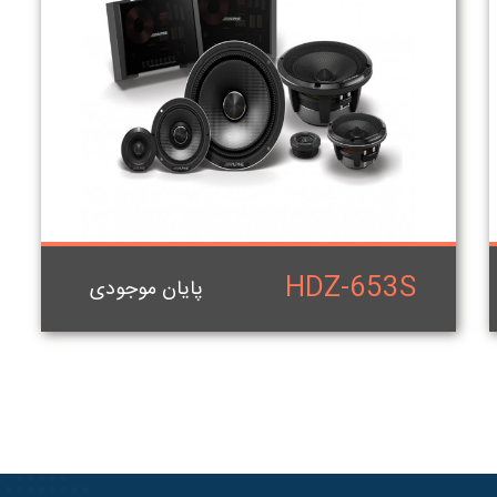
HDZ-653S
پایان موجودی