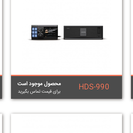
محصول موجود است
HDS-990
برای قيمت تماس بگيريد