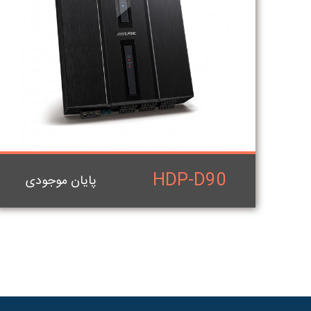
HDP-D90
پایان موجودی