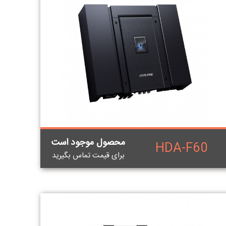
محصول موجود است
HDA-F60
برای قيمت تماس بگيريد