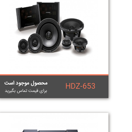
محصول موجود است
HDZ-653
برای قيمت تماس بگيريد