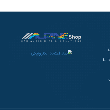
ا
 ما