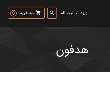
×
ورود
/
ثبت نام
سبد خرید
shopping_cart
search
0
جست و جو
rch
هدفون