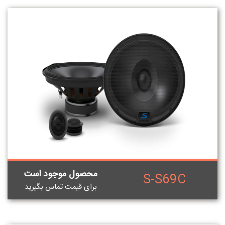
محصول موجود است
S-S69C
برای قيمت تماس بگيريد