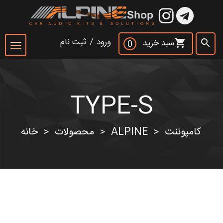
×
ورود
/
ثبت نام
سبد خرید
shopping_cart
search
0
Toggle
navigation
TYPE-S
جست و جو
search
کامپوننت
ALPINE
محصولات
خانه
>
>
>