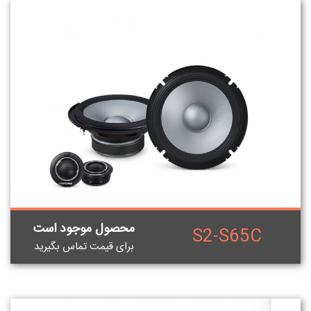
محصول موجود است
S2-S65C
برای قيمت تماس بگيريد