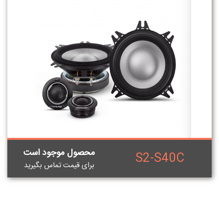
محصول موجود است
S2-S40C
برای قيمت تماس بگيريد