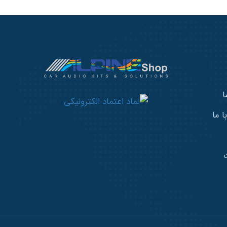
ا
 ما