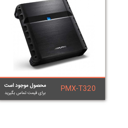
محصول موجود است
PMX-T320
برای قيمت تماس بگيريد