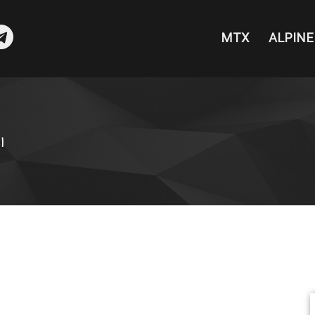
MTX
ALPINE
sea
ا