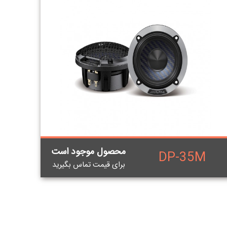
محصول موجود است
DP-35M
برای قيمت تماس بگيريد