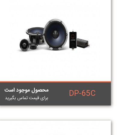
محصول موجود است
DP-65C
برای قيمت تماس بگيريد