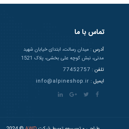
تماس با ما
آدرس :
میدان رسالت، ابتدای خیابان شهید
مدنی، نبش کوچه علی بخشی، پلاک 1521
تلفن :
77452757
ایمیل :
info@alpineshop.ir
طراحی و توسسعه توسط شرکت
AWD
© 2024