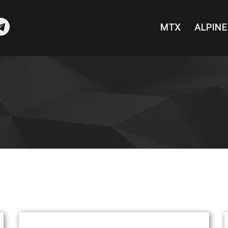
MTX
ALPINE
sea
ک