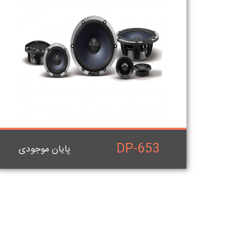
DP-653
پایان موجودی