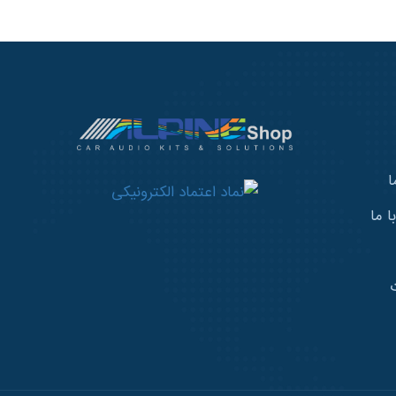
ا
 ما