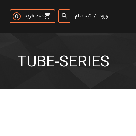
×
ورود
/
ثبت نام
سبد خرید
shopping_cart
search
0
جست و جو
rch
TUBE-SERIES