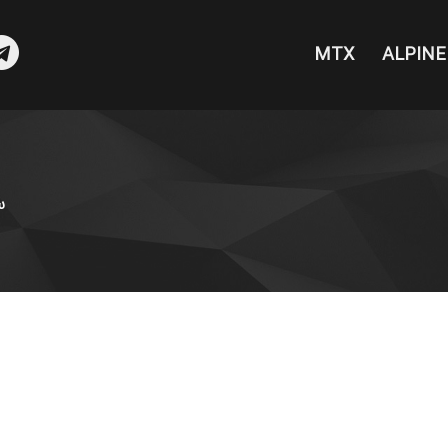
MTX
ALPINE
sea
س