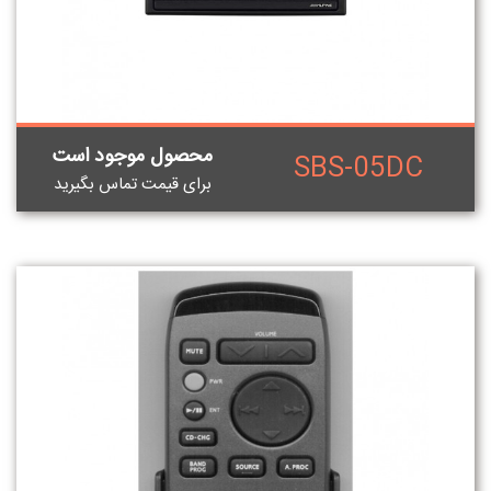
محصول موجود است
SBS-05DC
برای قيمت تماس بگيريد