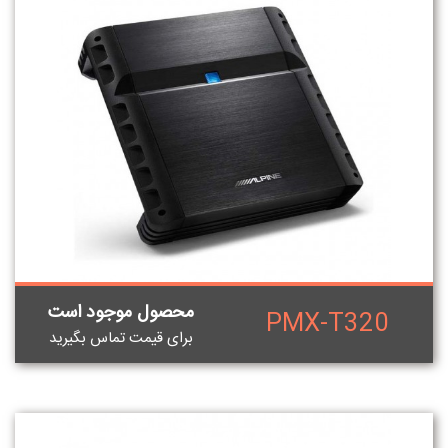
محصول موجود است
PMX-T320
برای قيمت تماس بگيريد