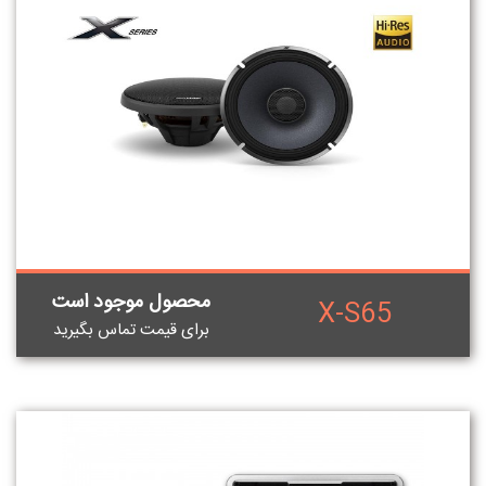
محصول موجود است
X-S65
برای قيمت تماس بگيريد