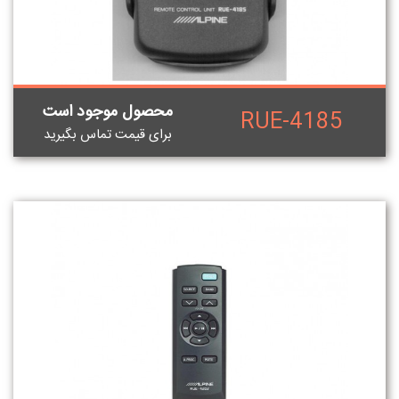
محصول موجود است
RUE-4185
برای قيمت تماس بگيريد