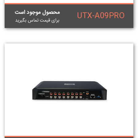
محصول موجود است
UTX-A09PRO
برای قيمت تماس بگيريد