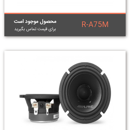
محصول موجود است
R-A75M
برای قيمت تماس بگيريد