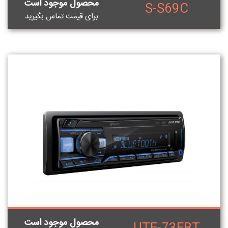
محصول موجود است
S-S69C
برای قيمت تماس بگيريد
محصول موجود است