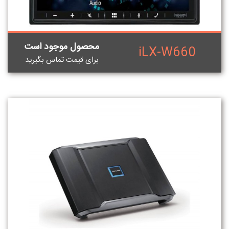
محصول موجود است
iLX-W660
برای قيمت تماس بگيريد