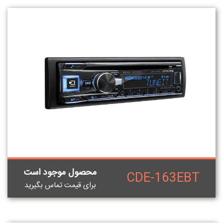
محصول موجود است
CDE-163EBT
برای قيمت تماس بگيريد