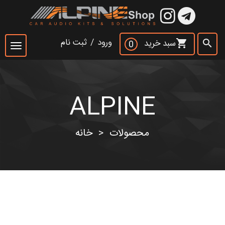
×
ورود
/
ثبت نام
سبد خرید
shopping_cart
search
0
Toggle
navigation
ALPINE
جست و جو
search
محصولات
خانه
>