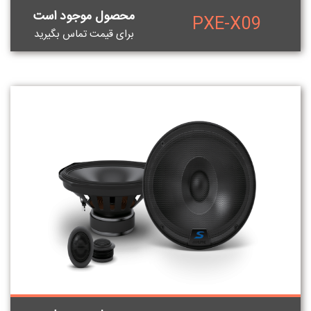
محصول موجود است
PXE-X09
برای قيمت تماس بگيريد