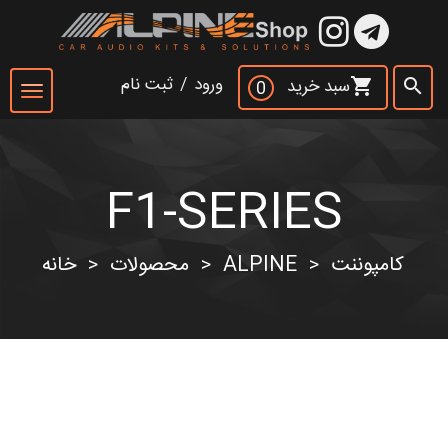
×
ورود
/
ثبت نام
سبد خرید
shopping_cart
search
0
Toggle
navigation
F1-SERIES
جست و جو
search
کامپوننت
ALPINE
محصولات
خانه
>
>
>